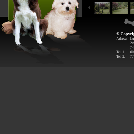
© Copyrig
Adresa:
Lu
Ži
74
Tel. 1
60
Tel. 2:
77