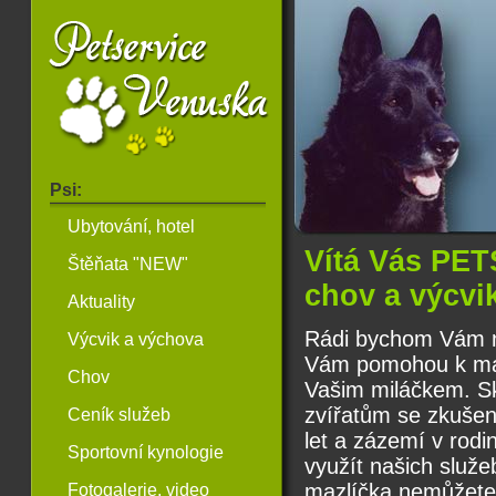
Psi:
Ubytování, hotel
Vítá Vás PE
Štěňata "NEW"
chov a výcvi
Aktuality
Rádi bychom Vám na
Výcvik a výchova
Vám pomohou k max
Chov
Vašim miláčkem. Skl
zvířatům se zkušen
Ceník služeb
let a zázemí v rod
Sportovní kynologie
využít našich služe
mazlíčka nemůžete 
Fotogalerie, video