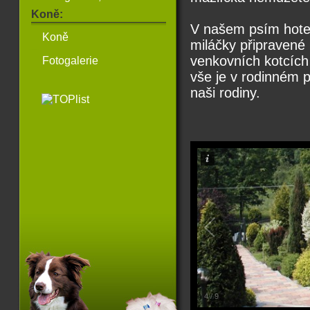
Koně:
V našem psím hote
Koně
miláčky připravené 
venkovních kotcích 
Fotogalerie
vše je v rodinném 
naši rodiny.
4
/
9